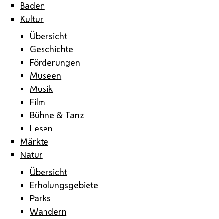
Baden
Kultur
Übersicht
Geschichte
Förderungen
Museen
Musik
Film
Bühne & Tanz
Lesen
Märkte
Natur
Übersicht
Erholungsgebiete
Parks
Wandern