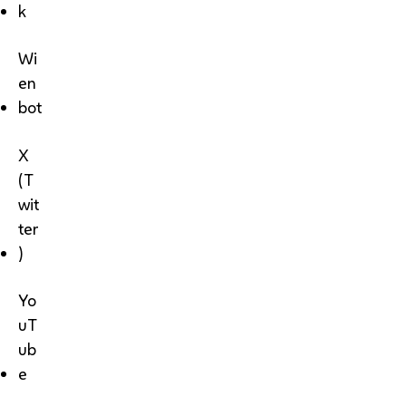
k
Wi
en
bot
X
(T
wit
ter
)
Yo
uT
ub
e