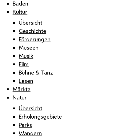
Baden
Kultur
Übersicht
Geschichte
Förderungen
Museen
Musik
Film
Bühne & Tanz
Lesen
Märkte
Natur
Übersicht
Erholungsgebiete
Parks
Wandern