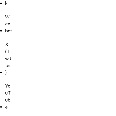
k
Wi
en
bot
X
(T
wit
ter
)
Yo
uT
ub
e