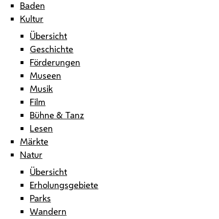
Baden
Kultur
Übersicht
Geschichte
Förderungen
Museen
Musik
Film
Bühne & Tanz
Lesen
Märkte
Natur
Übersicht
Erholungsgebiete
Parks
Wandern