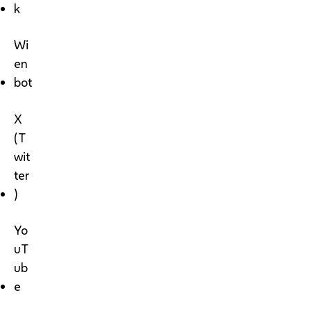
k
Wi
en
bot
X
(T
wit
ter
)
Yo
uT
ub
e