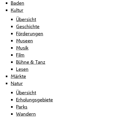
Baden
Kultur
Übersicht
Geschichte
Förderungen
Museen
Musik
Film
Bühne & Tanz
Lesen
Märkte
Natur
Übersicht
Erholungsgebiete
Parks
Wandern