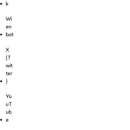
k
Wi
en
bot
X
(T
wit
ter
)
Yo
uT
ub
e