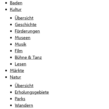
Baden
Kultur
Übersicht
Geschichte
Förderungen
Museen
Musik
Film
Bühne & Tanz
Lesen
Märkte
Natur
Übersicht
Erholungsgebiete
Parks
Wandern