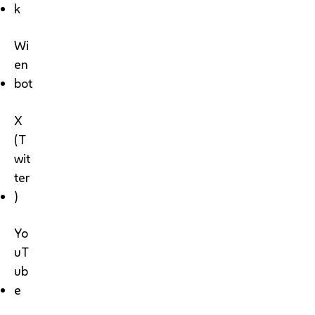
k
Wi
en
bot
X
(T
wit
ter
)
Yo
uT
ub
e