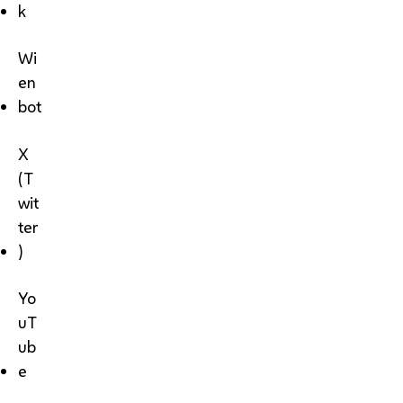
k
Wi
en
bot
X
(T
wit
ter
)
Yo
uT
ub
e