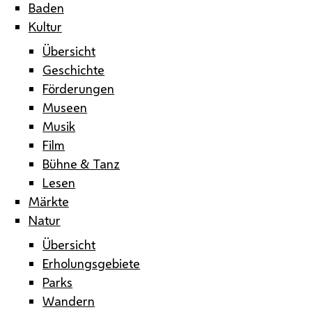
Baden
Kultur
Übersicht
Geschichte
Förderungen
Museen
Musik
Film
Bühne & Tanz
Lesen
Märkte
Natur
Übersicht
Erholungsgebiete
Parks
Wandern