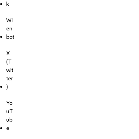
k
Wi
en
bot
X
(T
wit
ter
)
Yo
uT
ub
e