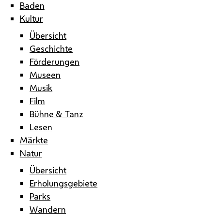
Baden
Kultur
Übersicht
Geschichte
Förderungen
Museen
Musik
Film
Bühne & Tanz
Lesen
Märkte
Natur
Übersicht
Erholungsgebiete
Parks
Wandern