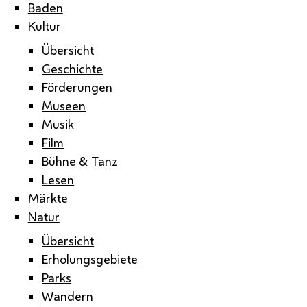
Baden
Kultur
Übersicht
Geschichte
Förderungen
Museen
Musik
Film
Bühne & Tanz
Lesen
Märkte
Natur
Übersicht
Erholungsgebiete
Parks
Wandern