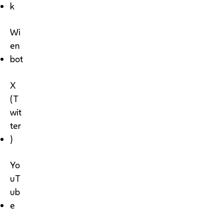
k
Wi
en
bot
X
(T
wit
ter
)
Yo
uT
ub
e