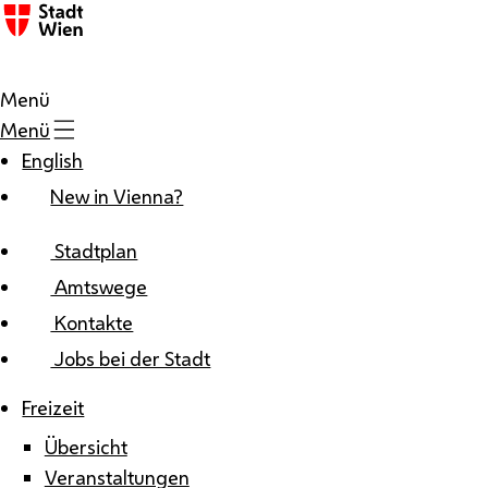
Zum Inhalt
Menü
Menü
English
New in Vienna?
Stadtplan
Amtswege
Kontakte
Jobs bei der Stadt
Freizeit
Übersicht
Veranstaltungen