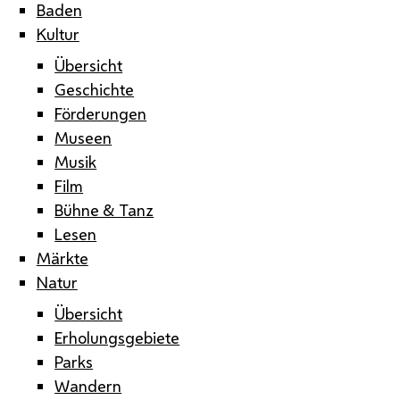
Baden
Kultur
Übersicht
Geschichte
Förderungen
Museen
Musik
Film
Bühne & Tanz
Lesen
Märkte
Natur
Übersicht
Erholungsgebiete
Parks
Wandern