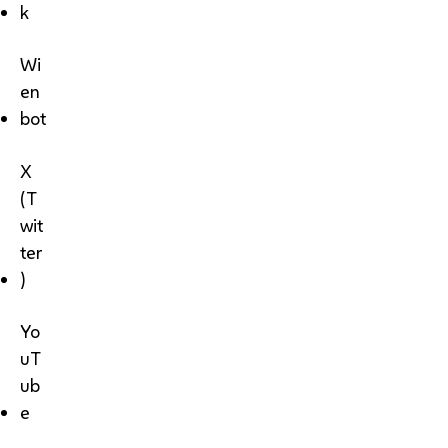
k
Wi
en
bot
X
(T
wit
ter
)
Yo
uT
ub
e