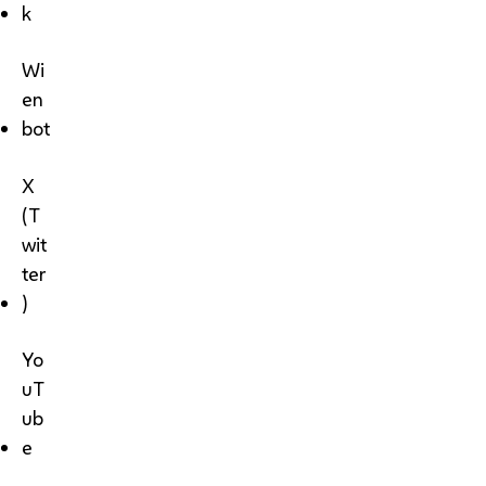
k
Wi
en
bot
X
(T
wit
ter
)
Yo
uT
ub
e