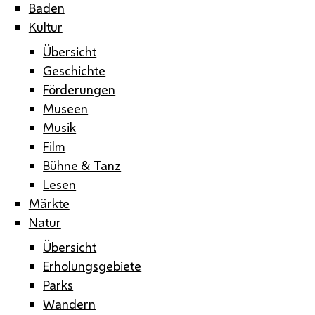
Baden
Kultur
Übersicht
Geschichte
Förderungen
Museen
Musik
Film
Bühne & Tanz
Lesen
Märkte
Natur
Übersicht
Erholungsgebiete
Parks
Wandern