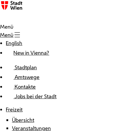
Zum Inhalt
Menü
Menü
English
New in Vienna?
Stadtplan
Amtswege
Kontakte
Jobs bei der Stadt
Freizeit
Übersicht
Veranstaltungen