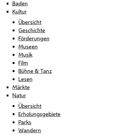
Baden
Kultur
Übersicht
Geschichte
Förderungen
Museen
Musik
Film
Bühne & Tanz
Lesen
Märkte
Natur
Übersicht
Erholungsgebiete
Parks
Wandern