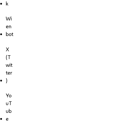
k
Wi
en
bot
X
(T
wit
ter
)
Yo
uT
ub
e