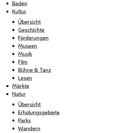
Baden
Kultur
Übersicht
Geschichte
Förderungen
Museen
Musik
Film
Bühne & Tanz
Lesen
Märkte
Natur
Übersicht
Erholungsgebiete
Parks
Wandern