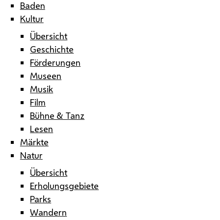
Baden
Kultur
Übersicht
Geschichte
Förderungen
Museen
Musik
Film
Bühne & Tanz
Lesen
Märkte
Natur
Übersicht
Erholungsgebiete
Parks
Wandern