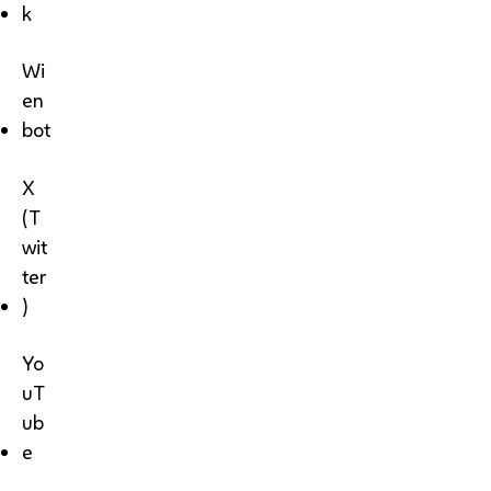
k
Wi
en
bot
X
(T
wit
ter
)
Yo
uT
ub
e