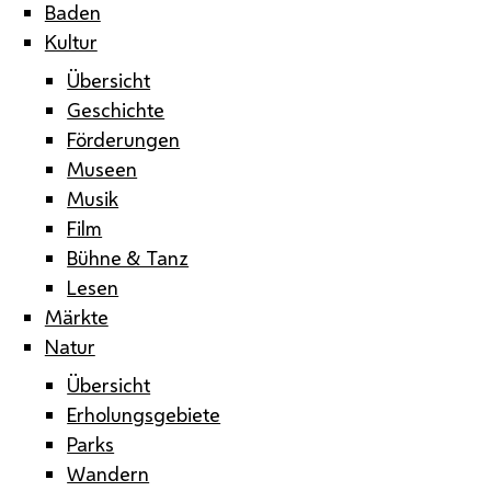
Baden
Kultur
Übersicht
Geschichte
Förderungen
Museen
Musik
Film
Bühne & Tanz
Lesen
Märkte
Natur
Übersicht
Erholungsgebiete
Parks
Wandern