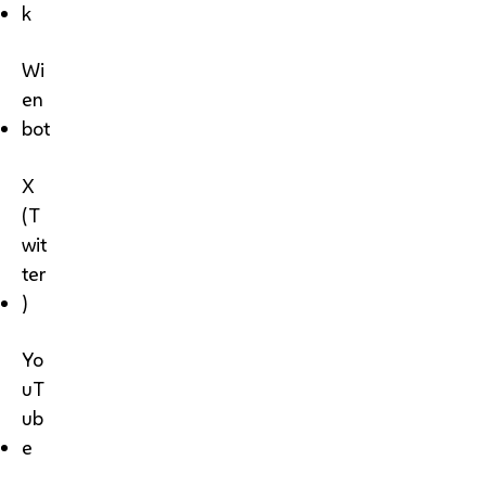
k
Wi
en
bot
X
(T
wit
ter
)
Yo
uT
ub
e