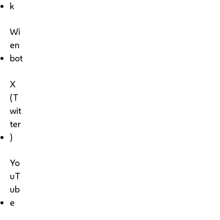
k
Wi
en
bot
X
(T
wit
ter
)
Yo
uT
ub
e