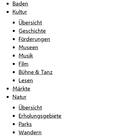
Baden
Kultur
Übersicht
Geschichte
Förderungen
Museen
Musik
Film
Bühne & Tanz
Lesen
Märkte
Natur
Übersicht
Erholungsgebiete
Parks
Wandern