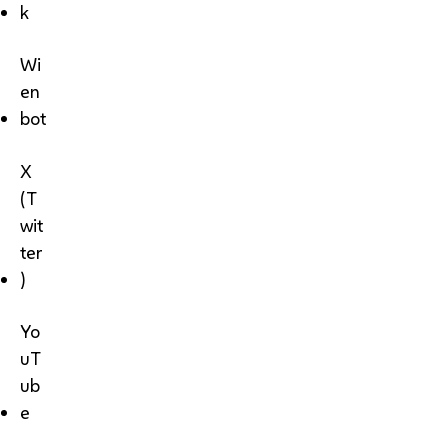
k
Wi
en
bot
X
(T
wit
ter
)
Yo
uT
ub
e