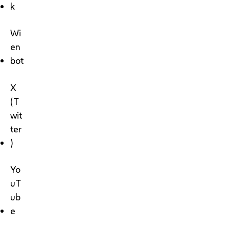
k
Wi
en
bot
X
(T
wit
ter
)
Yo
uT
ub
e