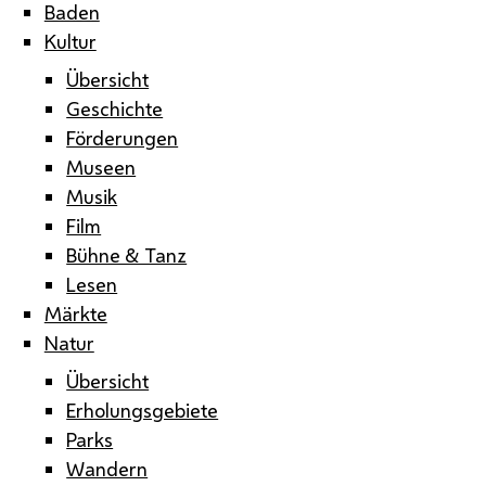
Baden
Kultur
Übersicht
Geschichte
Förderungen
Museen
Musik
Film
Bühne & Tanz
Lesen
Märkte
Natur
Übersicht
Erholungsgebiete
Parks
Wandern