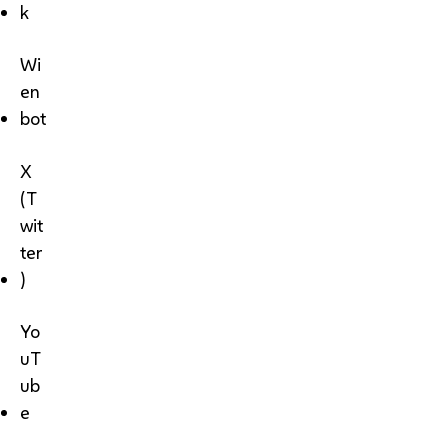
k
Wi
en
bot
X
(T
wit
ter
)
Yo
uT
ub
e