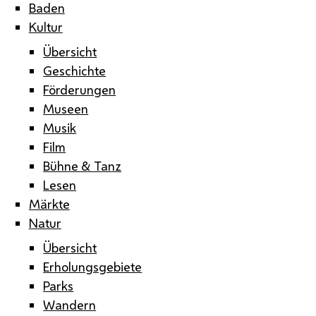
Baden
Kultur
Übersicht
Geschichte
Förderungen
Museen
Musik
Film
Bühne & Tanz
Lesen
Märkte
Natur
Übersicht
Erholungsgebiete
Parks
Wandern