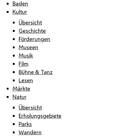
Baden
Kultur
Übersicht
Geschichte
Förderungen
Museen
Musik
Film
Bühne & Tanz
Lesen
Märkte
Natur
Übersicht
Erholungsgebiete
Parks
Wandern