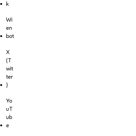
k
Wi
en
bot
X
(T
wit
ter
)
Yo
uT
ub
e