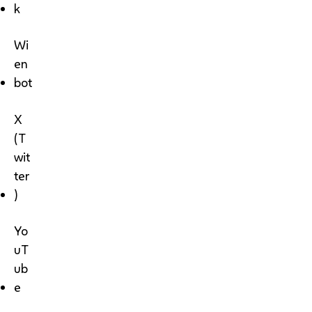
k
Wi
en
bot
X
(T
wit
ter
)
Yo
uT
ub
e