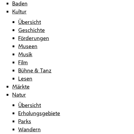
Baden
Kultur
Übersicht
Geschichte
Förderungen
Museen
Musik
Film
Bühne & Tanz
Lesen
Märkte
Natur
Übersicht
Erholungsgebiete
Parks
Wandern