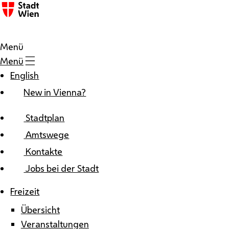
Zum Inhalt
Menü
Menü
English
New in Vienna?
Stadtplan
Amtswege
Kontakte
Jobs bei der Stadt
Freizeit
Übersicht
Veranstaltungen