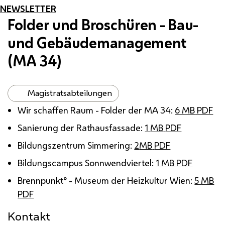
NEWSLETTER
Folder und Broschüren - Bau-
und Gebäudemanagement
(
MA
34)
Magistratsabteilungen
Wir schaffen Raum -
Folder
der
MA
34:
6
MB
PDF
Sanierung der Rathausfassade:
1
MB
PDF
Bildungszentrum Simmering:
2
MB
PDF
Bildungscampus Sonnwendviertel:
1
MB
PDF
Brennpunkt° - Museum der Heizkultur Wien:
5
MB
PDF
Kontakt