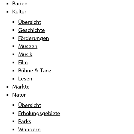
Baden
Kultur
Übersicht
Geschichte
Förderungen
Museen
Musik
Film
Bühne & Tanz
Lesen
Märkte
Natur
Übersicht
Erholungsgebiete
Parks
Wandern