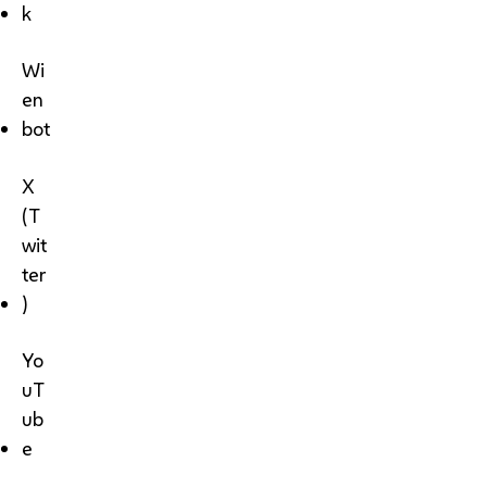
k
Wi
en
bot
X
(T
wit
ter
)
Yo
uT
ub
e