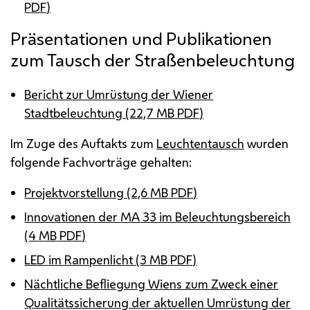
PDF
)
Präsentationen und Publikationen
zum Tausch der Straßenbeleuchtung
Bericht zur Umrüstung der Wiener
Stadtbeleuchtung (22,7
MB
PDF
)
Im Zuge des Auftakts zum
Leuchtentausch
wurden
folgende Fachvorträge gehalten:
Projektvorstellung (2,6
MB
PDF
)
Innovationen der
MA
33 im Beleuchtungsbereich
(4
MB
PDF
)
LED
im Rampenlicht (3
MB
PDF
)
Nächtliche Befliegung Wiens zum Zweck einer
Qualitätssicherung der aktuellen Umrüstung der