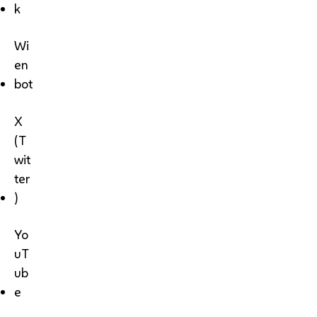
k
Wi
en
bot
X
(T
wit
ter
)
Yo
uT
ub
e