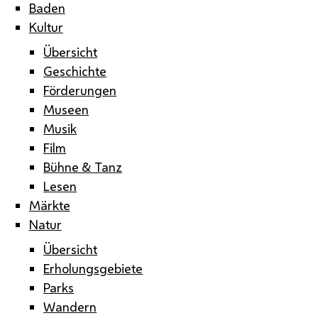
Baden
Kultur
Übersicht
Geschichte
Förderungen
Museen
Musik
Film
Bühne & Tanz
Lesen
Märkte
Natur
Übersicht
Erholungsgebiete
Parks
Wandern