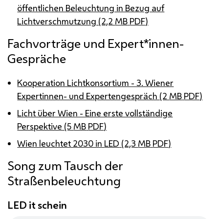
öffentlichen Beleuchtung in Bezug auf
Lichtverschmutzung (2,2
MB
PDF
)
Fachvorträge und Expert*innen-
Gespräche
Kooperation Lichtkonsortium - 3. Wiener
Expertinnen- und Expertengespräch (2
MB
PDF
)
Licht über Wien - Eine erste vollständige
Perspektive (5
MB
PDF
)
Wien leuchtet 2030 in
LED
(2,3
MB
PDF
)
Song zum Tausch der
Straßenbeleuchtung
LED it schein