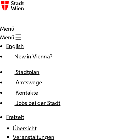
Zum Inhalt
Menü
Menü
English
New in Vienna?
Stadtplan
Amtswege
Kontakte
Jobs bei der Stadt
Freizeit
Übersicht
Veranstaltungen