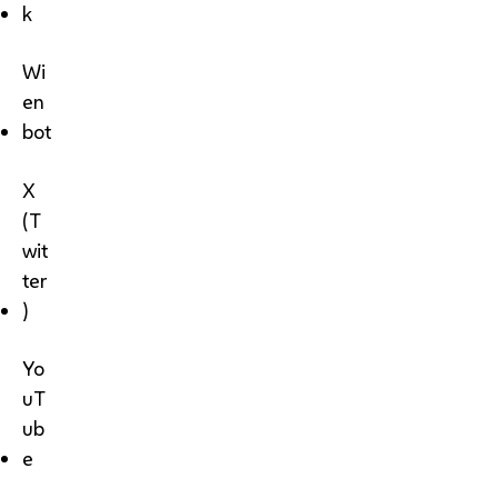
k
Wi
en
bot
X
(T
wit
ter
)
Yo
uT
ub
e