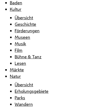
Baden
Kultur
Übersicht
Geschichte
Förderungen
Museen
Musik
Film
Bühne & Tanz
Lesen
Märkte
Natur
Übersicht
Erholungsgebiete
Parks
Wandern