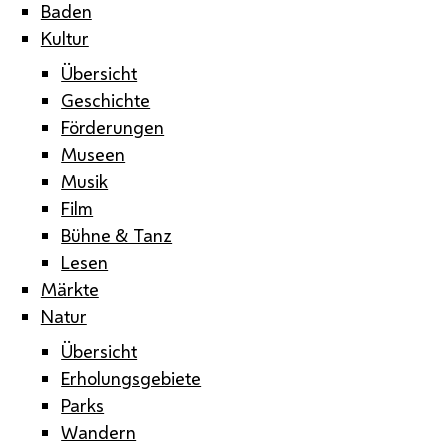
Baden
Kultur
Übersicht
Geschichte
Förderungen
Museen
Musik
Film
Bühne & Tanz
Lesen
Märkte
Natur
Übersicht
Erholungsgebiete
Parks
Wandern