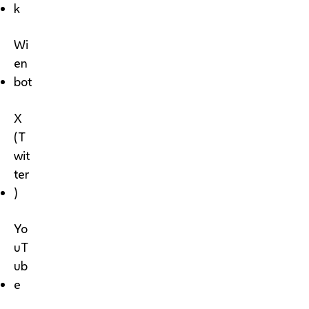
k
Wi
en
bot
X
(T
wit
ter
)
Yo
uT
ub
e