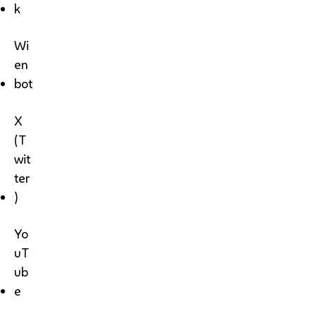
k
Wi
en
bot
X
(T
wit
ter
)
Yo
uT
ub
e