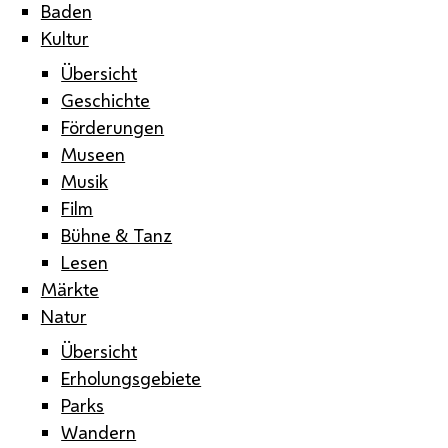
Baden
Kultur
Übersicht
Geschichte
Förderungen
Museen
Musik
Film
Bühne & Tanz
Lesen
Märkte
Natur
Übersicht
Erholungsgebiete
Parks
Wandern