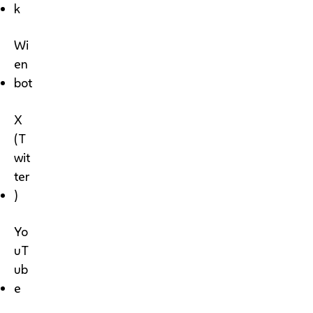
k
Wi
en
bot
X
(T
wit
ter
)
Yo
uT
ub
e