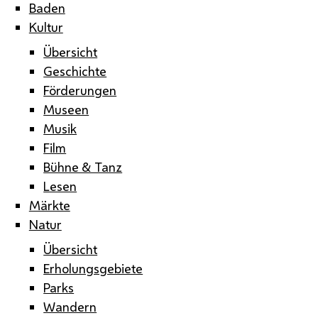
Baden
Kultur
Übersicht
Geschichte
Förderungen
Museen
Musik
Film
Bühne & Tanz
Lesen
Märkte
Natur
Übersicht
Erholungsgebiete
Parks
Wandern