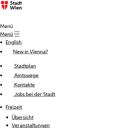
Zum Inhalt
Menü
Menü
English
New in Vienna?
Stadtplan
Amtswege
Kontakte
Jobs bei der Stadt
Freizeit
Übersicht
Veranstaltungen