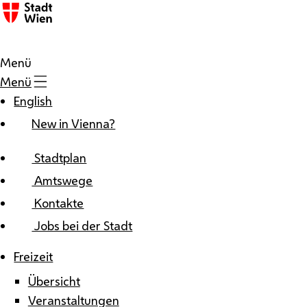
Zum Inhalt
Menü
Menü
English
New in Vienna?
Stadtplan
Amtswege
Kontakte
Jobs bei der Stadt
Freizeit
Übersicht
Veranstaltungen