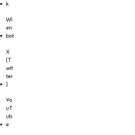
k
Wi
en
bot
X
(T
wit
ter
)
Yo
uT
ub
e