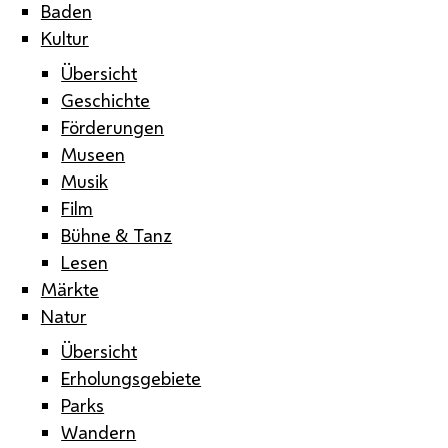
Baden
Kultur
Übersicht
Geschichte
Förderungen
Museen
Musik
Film
Bühne & Tanz
Lesen
Märkte
Natur
Übersicht
Erholungsgebiete
Parks
Wandern