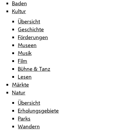
Baden
Kultur
Übersicht
Geschichte
Förderungen
Museen
Musik
Film
Bühne & Tanz
Lesen
Märkte
Natur
Übersicht
Erholungsgebiete
Parks
Wandern