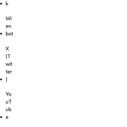
k
Wi
en
bot
X
(T
wit
ter
)
Yo
uT
ub
e