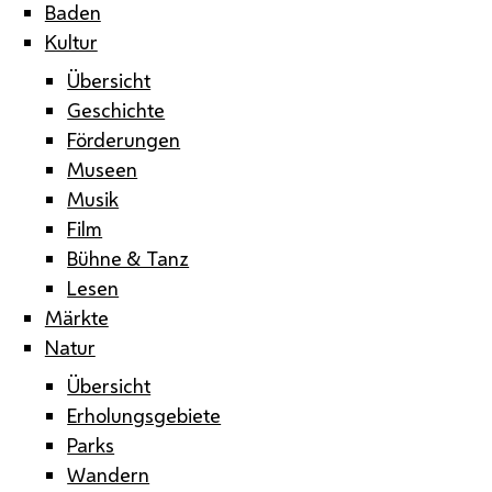
Baden
Kultur
Übersicht
Geschichte
Förderungen
Museen
Musik
Film
Bühne & Tanz
Lesen
Märkte
Natur
Übersicht
Erholungsgebiete
Parks
Wandern