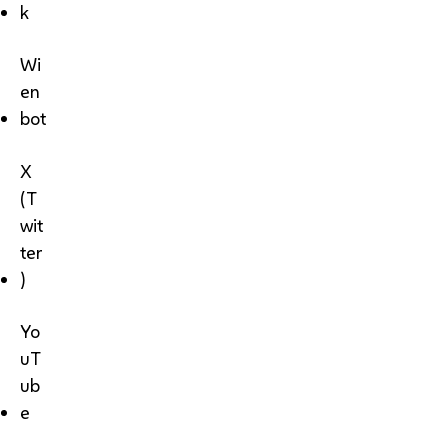
k
Wi
en
bot
X
(T
wit
ter
)
Yo
uT
ub
e