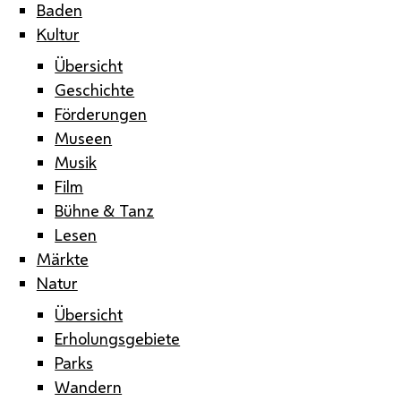
Baden
Kultur
Übersicht
Geschichte
Förderungen
Museen
Musik
Film
Bühne & Tanz
Lesen
Märkte
Natur
Übersicht
Erholungsgebiete
Parks
Wandern