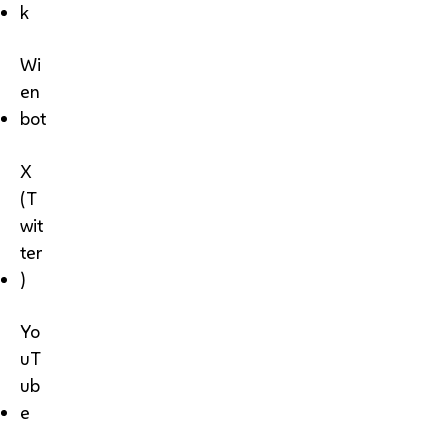
k
Wi
en
bot
X
(T
wit
ter
)
Yo
uT
ub
e