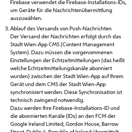
Firebase
verwendet die
Firebase
-Installations-
IDs
,
um Geräte für die Nachrichtenübermittlung
auszuwählen.
Ablauf des Versands von Push-Nachrichten
Der Versand der Nachrichten erfolgt durch das
Stadt Wien-
App
CMS (
Content Management
System
). Dazu müssen die vorgenommenen
Einstellungen der Echtzeitmitteilungen (das heißt
welche Echtzeitmitteilungskanäle abonniert
wurden) zwischen der Stadt Wien-
App
auf Ihrem
Gerät und dem
CMS
der Stadt Wien-
App
synchronisiert werden. Diese Synchronisation ist
technisch zwingend notwendig.
Dazu werden Ihre
Firebase
-Installations-
ID
und
die abonnierten Kanäle (IDs) an den
FCM
der
Google Ireland Limited, Gordon House, Barrow
Street, Dublin 4, Republic of Ireland
übermittelt