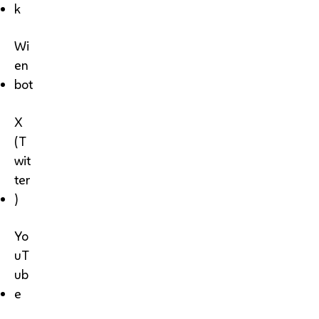
k
Wi
en
bot
X
(T
wit
ter
)
Yo
uT
ub
e