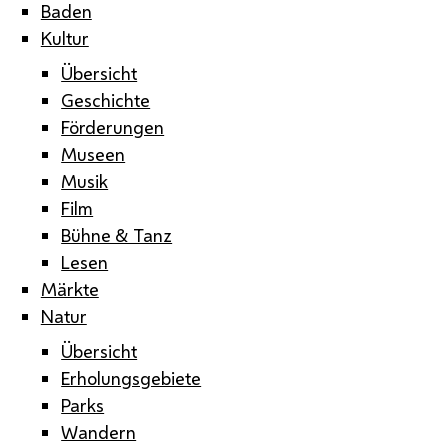
Baden
Kultur
Übersicht
Geschichte
Förderungen
Museen
Musik
Film
Bühne & Tanz
Lesen
Märkte
Natur
Übersicht
Erholungsgebiete
Parks
Wandern