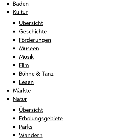
Baden
Kultur
Übersicht
Geschichte
Förderungen
Museen
Musik
Film
Bühne & Tanz
Lesen
Märkte
Natur
Übersicht
Erholungsgebiete
Parks
Wandern