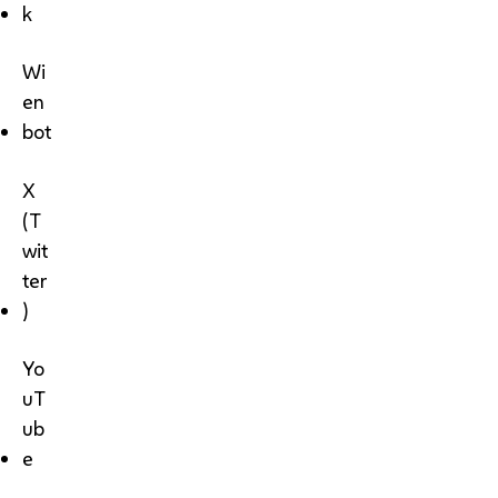
k
Wi
en
bot
X
(T
wit
ter
)
Yo
uT
ub
e