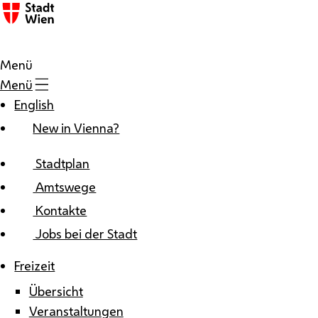
Zum Inhalt
Menü
Menü
English
New in Vienna?
Stadtplan
Amtswege
Kontakte
Jobs bei der Stadt
Freizeit
Übersicht
Veranstaltungen