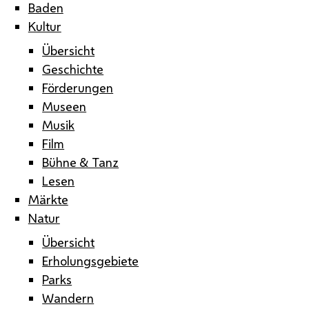
Baden
Kultur
Übersicht
Geschichte
Förderungen
Museen
Musik
Film
Bühne & Tanz
Lesen
Märkte
Natur
Übersicht
Erholungsgebiete
Parks
Wandern