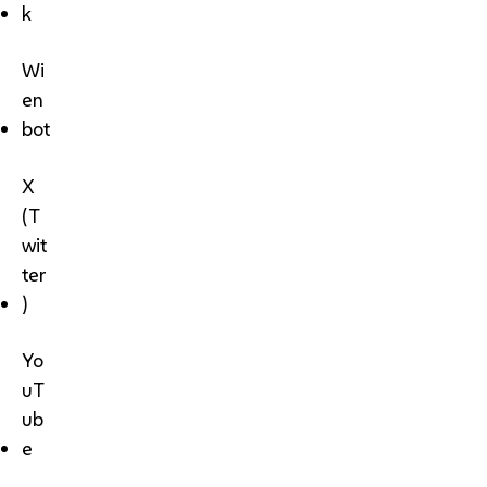
k
Wi
en
bot
X
(T
wit
ter
)
Yo
uT
ub
e