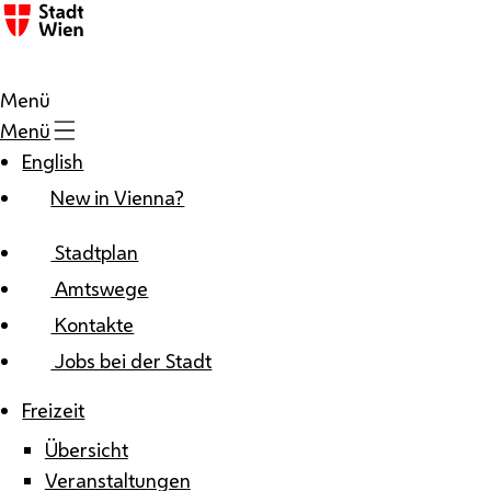
Zum Inhalt
Menü
Menü
English
New in Vienna?
Stadtplan
Amtswege
Kontakte
Jobs bei der Stadt
Freizeit
Übersicht
Veranstaltungen