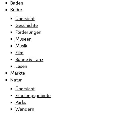
Baden
Kultur
Übersicht
Geschichte
Förderungen
Museen
Musik
Film
Bühne & Tanz
Lesen
Märkte
Natur
Übersicht
Erholungsgebiete
Parks
Wandern