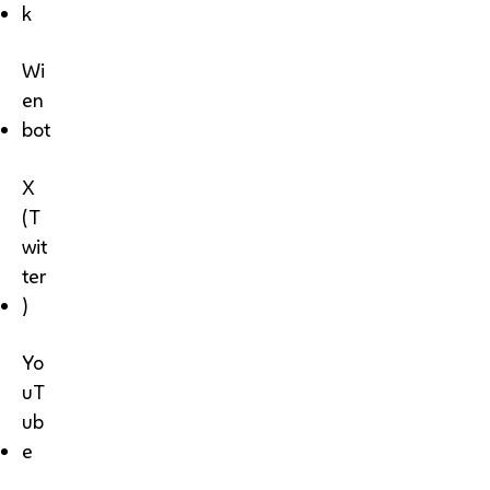
k
Wi
en
bot
X
(T
wit
ter
)
Yo
uT
ub
e