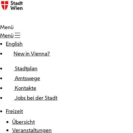
Zum Inhalt
Menü
Menü
English
New in Vienna?
Stadtplan
Amtswege
Kontakte
Jobs bei der Stadt
Freizeit
Übersicht
Veranstaltungen