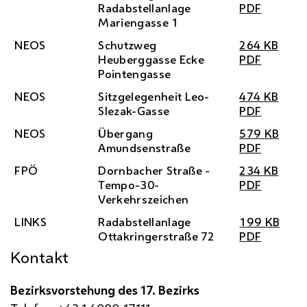
Radabstellanlage
PDF
Mariengasse 1
NEOS
Schutzweg
264
KB
Heuberggasse Ecke
PDF
Pointengasse
NEOS
Sitzgelegenheit Leo-
474
KB
Slezak-Gasse
PDF
NEOS
Übergang
579
KB
Amundsenstraße
PDF
FPÖ
Dornbacher Straße -
234
KB
Tempo-30-
PDF
Verkehrszeichen
LINKS
Radabstellanlage
199
KB
Ottakringerstraße 72
PDF
Kontakt
Bezirksvorstehung des 17. Bezirks