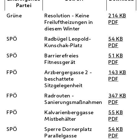
Partei
Grüne
Resolution - Keine
214
KB
Freiluftheizungen in
PDF
diesem Winter
SPÖ
Radbügel Leopold-
54
KB
Kunschak-Platz
PDF
SPÖ
Barrierefreies
51
KB
Fitnessgerät
PDF
FPÖ
Arzbergergasse 2 -
143
KB
beschattete
PDF
Sitzgelegenheit
FPÖ
Radrouten -
347
KB
Sanierungsmaßnahmen
PDF
FPÖ
Kalvarienberggasse
55
KB
Mistbehälter
PDF
SPÖ
Sperre Dornerplatz
54
KB
Parallelgasse
PDF