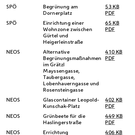
SPÖ
Begrünung am
53
KB
Dornerplatz
PDF
SPÖ
Einrichtung einer
65
KB
Wohnzone zwischen
PDF
Gürtel und
Heigerleinstraße
NEOS
Alternative
410
KB
Begrünungsmaßnahmen
PDF
im Grätzl
Mayssengasse,
Taubergasse,
Lobenhauerngasse und
Rosensteingasse
NEOS
Glascontainer Leopold-
402
KB
Kunschak-Platz
PDF
NEOS
Grünbeete für die
449
KB
Haslingerstraße
PDF
NEOS
Errichtung
406
KB