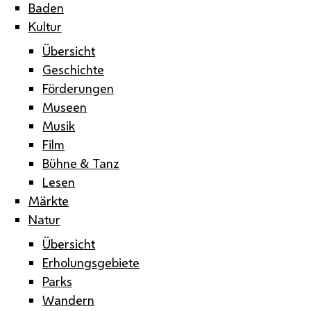
Baden
Kultur
Übersicht
Geschichte
Förderungen
Museen
Musik
Film
Bühne & Tanz
Lesen
Märkte
Natur
Übersicht
Erholungsgebiete
Parks
Wandern