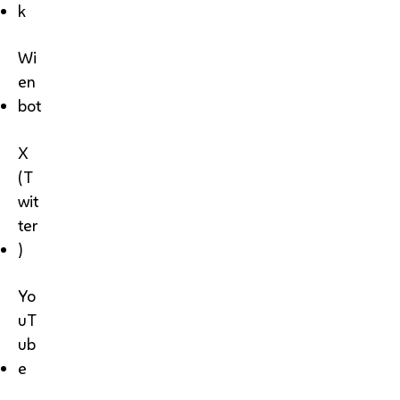
k
Wi
en
bot
X
(T
wit
ter
)
Yo
uT
ub
e