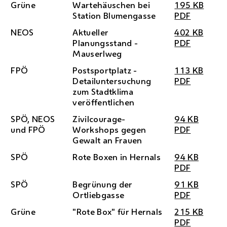
Grüne
Wartehäuschen bei
195
KB
Station Blumengasse
PDF
NEOS
Aktueller
402
KB
Planungsstand -
PDF
Mauserlweg
FPÖ
Postsportplatz -
113
KB
Detailuntersuchung
PDF
zum Stadtklima
veröffentlichen
SPÖ
,
NEOS
Zivilcourage-
94
KB
und
FPÖ
Workshops gegen
PDF
Gewalt an Frauen
SPÖ
Rote Boxen in Hernals
94
KB
PDF
SPÖ
Begrünung der
91
KB
Ortliebgasse
PDF
Grüne
"Rote Box" für Hernals
215
KB
PDF