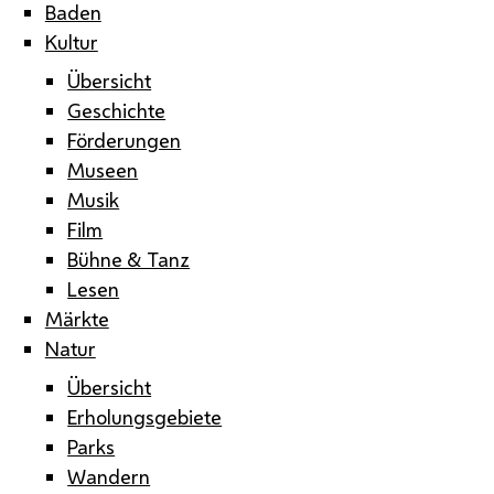
Baden
Kultur
Übersicht
Geschichte
Förderungen
Museen
Musik
Film
Bühne & Tanz
Lesen
Märkte
Natur
Übersicht
Erholungsgebiete
Parks
Wandern