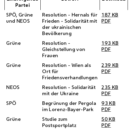
Partei
SPÖ
, Grüne
Resolution - Hernals für
187
KB
und
NEOS
Frieden - Solidarität mit
PDF
der ukrainischen
Bevölkerung
Grüne
Resolution -
193
KB
Gleichstellung von
PDF
Frauen
Grüne
Resolution - Wien als
239
KB
Ort für
PDF
Friedensverhandlungen
NEOS
Resolution - Solidarität
235
KB
mit der Ukraine
PDF
SPÖ
Begrünung der Pergola
93
KB
im Lorenz-Bayer-Park
PDF
Grüne
Studie zum
50
KB
Postsportplatz
PDF