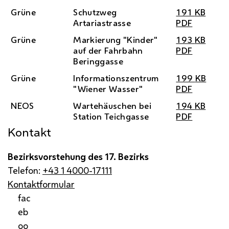
Grüne
Schutzweg
191
KB
Artariastrasse
PDF
Grüne
Markierung "Kinder"
193
KB
auf der Fahrbahn
PDF
Beringgasse
Grüne
Informationszentrum
199
KB
"Wiener Wasser"
PDF
NEOS
Wartehäuschen bei
194
KB
Station Teichgasse
PDF
Kontakt
Bezirksvorstehung des 17. Bezirks
Telefon:
+43 1 4000-17111
Kontaktformular
fac
eb
oo