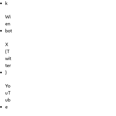
k
Wi
en
bot
X
(T
wit
ter
)
Yo
uT
ub
e