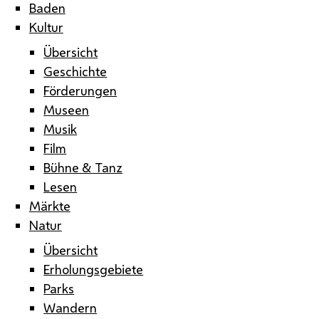
Baden
Kultur
Übersicht
Geschichte
Förderungen
Museen
Musik
Film
Bühne & Tanz
Lesen
Märkte
Natur
Übersicht
Erholungsgebiete
Parks
Wandern