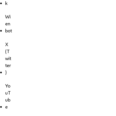
k
Wi
en
bot
X
(T
wit
ter
)
Yo
uT
ub
e