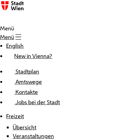
Zum Inhalt
Menü
Menü
English
New in Vienna?
Stadtplan
Amtswege
Kontakte
Jobs bei der Stadt
Freizeit
Übersicht
Veranstaltungen