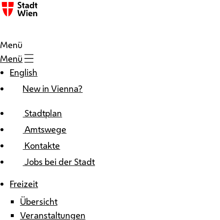
Zum Inhalt
Menü
Menü
English
New in Vienna?
Stadtplan
Amtswege
Kontakte
Jobs bei der Stadt
Freizeit
Übersicht
Veranstaltungen