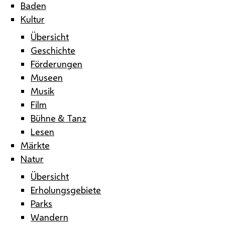
Baden
Kultur
Übersicht
Geschichte
Förderungen
Museen
Musik
Film
Bühne & Tanz
Lesen
Märkte
Natur
Übersicht
Erholungsgebiete
Parks
Wandern