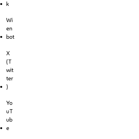
k
Wi
en
bot
X
(T
wit
ter
)
Yo
uT
ub
e