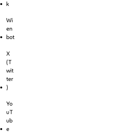
k
Wi
en
bot
X
(T
wit
ter
)
Yo
uT
ub
e