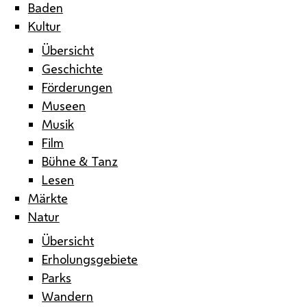
Baden
Kultur
Übersicht
Geschichte
Förderungen
Museen
Musik
Film
Bühne & Tanz
Lesen
Märkte
Natur
Übersicht
Erholungsgebiete
Parks
Wandern